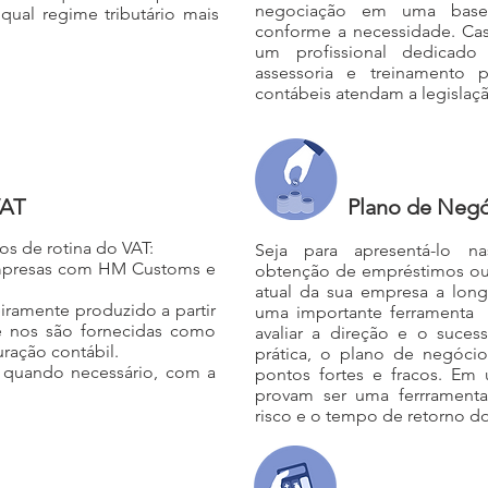
negociação em uma base m
qual regime tributário mais
conforme a necessidade. Ca
um profissional dedicado
assessoria e treinamento p
contábeis atendam a legislaçã
VAT
Plano de Neg
s de rotina do VAT:
Seja para apresentá-lo nas
empresas com HM Customs e
obtenção de empréstimos o
atual da sua empresa a lon
eiramente produzido a partir
uma importante ferramenta 
e nos são fornecidas como
avaliar a direção e o suc
uração contábil.
prática, o plano de negóci
quando necessário, com a
pontos fortes e fracos. E
provam ser uma ferrrament
risco e o tempo de retorno do