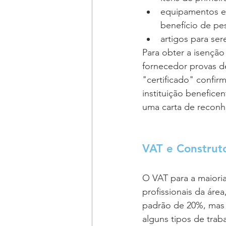
equipamentos e m
benefício de pe
artigos para se
Para obter a isenção
fornecedor provas de
"certificado" confir
instituição benefice
uma carta de recon
VAT e Construt
O VAT para a maioria
profissionais da áre
padrão de 20%, mas 
alguns tipos de trab