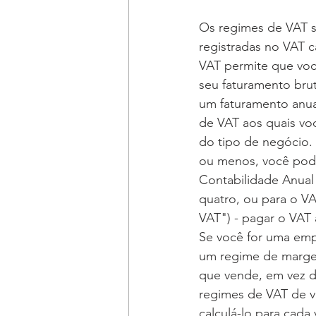
Os regimes de VAT s
registradas no VAT 
VAT permite que vo
seu faturamento bru
um faturamento anua
de VAT aos quais vo
do tipo de negócio. 
ou menos, você pode
Contabilidade Anual
quatro, ou para o V
VAT") - pagar o VAT
Se você for uma emp
um regime de margem
que vende, em vez d
regimes de VAT de v
calculá-lo para cada 