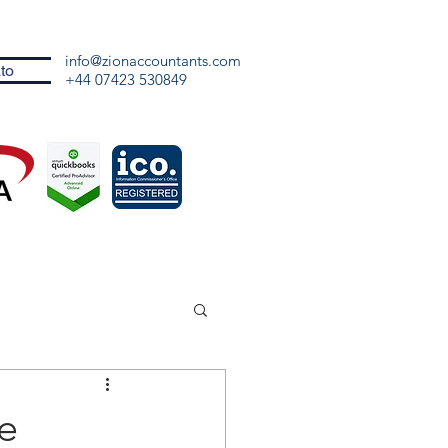
info@zionaccountants.com
to
+44 07423 530849
e