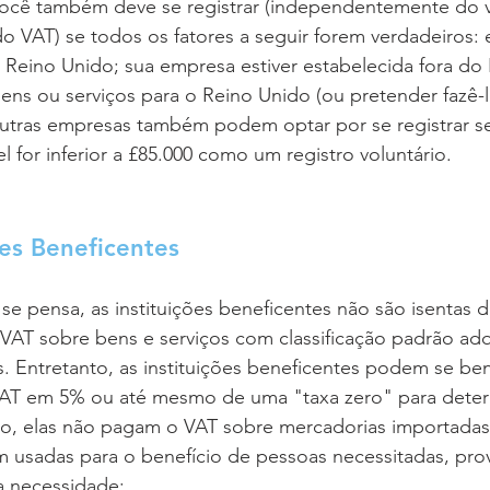
 Você também deve se registrar (independentemente do 
do VAT) se todos os fatores a seguir forem verdadeiros: e
 Reino Unido; sua empresa estiver estabelecida fora do
ens ou serviços para o Reino Unido (ou pretender fazê-l
Outras empresas também podem optar por se registrar se
l for inferior a £85.000 como um registro voluntário.
ões Beneficentes
se pensa, as instituições beneficentes não são isentas d
VAT sobre bens e serviços com classificação padrão adq
. Entretanto, as instituições beneficentes podem se ben
VAT em 5% ou até mesmo de uma "taxa zero" para dete
sso, elas não pagam o VAT sobre mercadorias importadas
m usadas para o benefício de pessoas necessitadas, pro
a necessidade; 