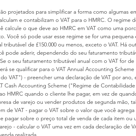
ão projetados para simplificar a forma como algumas e
calculam e contabilizam o VAT para o HMRC. O regime de
cê calcule o que deve ao HMRC em VAT como uma por
to. Você só pode usar esse regime se for uma pequena
l tributável de £150.000 ou menos, exceto o VAT. Há ou
cê pode aderir, dependendo do seu faturamento tributá
Se o seu faturamento tributável anual com o VAT for de 
rá se qualificar para o VAT Annual Accounting Scheme
 do VAT") - preencher uma declaração de VAT por ano, 
AT Cash Accounting Scheme ("Regime de Contabilidade
 ao HMRC quando o cliente lhe pagar, em vez de quando 
resa de varejo ou vender produtos de segunda mão, tal
 de VAT - pagar o VAT sobre o valor que você agrega 
e pagar sobre o preço total de venda de cada item ou 
arejo - calcular o VAT uma vez em cada declaração de V
venda realizada.