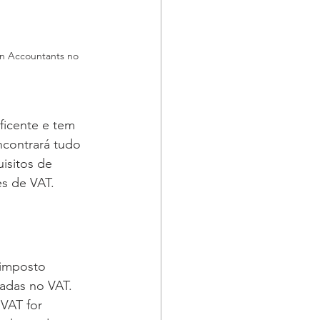
on Accountants no 
ficente e tem 
contrará tudo 
isitos de 
es de VAT.
imposto 
adas no VAT. 
VAT for 