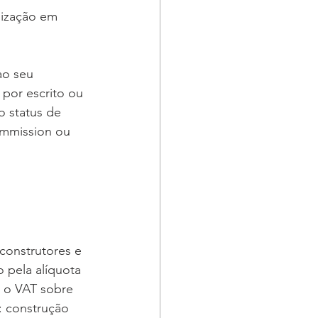
nização em 
ao seu 
por escrito ou 
o status de 
ommission ou 
construtores e 
 pela alíquota 
 o VAT sobre 
: construção 