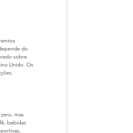
mentos 
a depende do 
brado sobre 
ino Unido. Os 
ições.
zero, mas 
fê, bebidas 
portivas, 