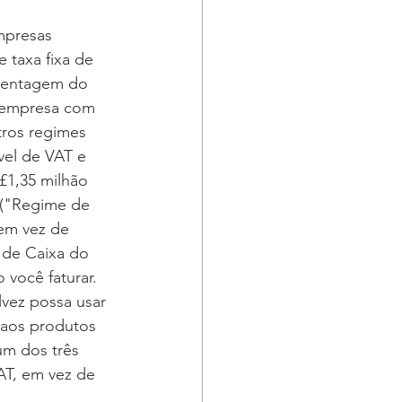
mpresas 
 taxa fixa de 
centagem do 
 empresa com 
tros regimes 
vel de VAT e 
£1,35 milhão 
 ("Regime de 
em vez de 
 de Caixa do 
você faturar. 
vez possa usar 
aos produtos 
um dos três 
AT, em vez de 