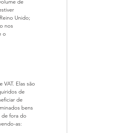
volume de 
stiver 
 Reino Unido; 
o nos 
 o 
e VAT. Elas são 
uiridos de 
eficiar de 
rminados bens 
 de fora do 
vendo-as: